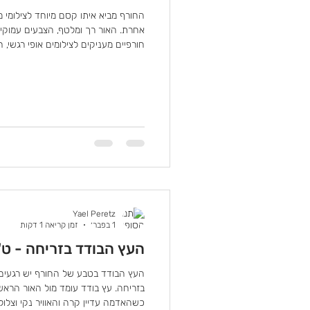
החורף מביא איתו קסם מיוחד לצילומי
אחרת. האור רך ומלטף, הצבעים עמוקים,
חורפיים מעניקים לצילומים אופי רגשי, 
רק מתעד רגע. שדות ירוקים אחרי הגש
זהובים, חופים דרמטיים עם שמיים אפורי
בוציים–כל אלה הופכים בחורף לבמה מ
יכולים לרוץ, לקפוץ, להתלכלך קצת, והה
המעילים, המגפיים ו
Yael Peretz
1 בפבר׳
זמן קריאה 1 דקות
העץ הבודד בזריחה - ט"ו בשבט 2026
העץ הבודד בטבע של החורף יש רגעים
בזריחה. עץ בודד עומד מול האור הראש
כשהאדמה עדיין קרה והאוויר נקי וצלול