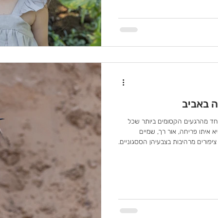
 בזמן המכונה "שעת הזהב", או
The Golden " בשעות אלו אור השמש רך, חמים ומחמיא
פרחים, מ
 באביב
חד מהרגעים הקסומים ביותר שכל
 איתו פריחה, אור רך, שמיים
ציפורים מרהיבות בצבעיהן הססגוניים.
בצורה מושלמת עם גווני השקיעה
ור. הקסם האמיתי מתחיל בשעות אחר
 האור מתרכך, והטבע כולו נצבע
ם, שיושבים לעיתים על ענפים דקים,