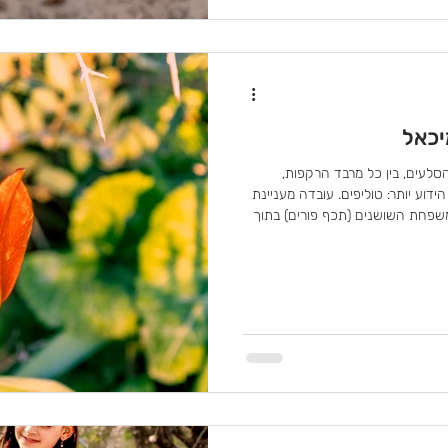
יכאל
הסלעים, בין כל מרבד הרקפות,
דוע יותר: טוליפים. עובדה מעניינת
שפחת השושנים (תכף פורים) בתוך
ם, בין כל הרקפות יש גם המון
ם. מקור השם המדעי Tulipa במילה הפרסית טורבאן, שפרושה כובע.
ים הגדול של הזנים התרבותיים.
ועות האלה קורה קסם קטן ולא