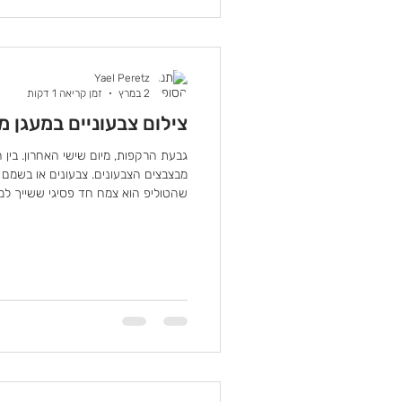
Yael Peretz
2 במרץ
זמן קריאה 1 דקות
צילום צבעוניים במעגן מ
גבעת הרקפות, מיום שישי האחרון. בין 
מבצבצים הצבעונים. צבעונים או בשמם הי
שהטוליפ הוא צמח חד פסיגי ששייך למ
גבעות של בוץ משולב עם שבילים מסודרי
צבעוני
מקור השם העברי "צבעוני" במגוון הצבע
תודה לויקיפדיה על חלק מהמידע. בשב
מתוקשר מספיק, טוליפים- צבעוניים (