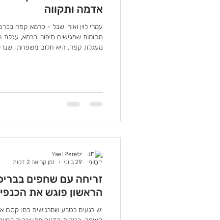
אדמה ותקווה
עמרי לוין ואורי שבל - כרמא קפה בכרם
מקומות שמגישים סיפור. כרמא, עגלת 
מעגלת קפה. היא חלום משפחתי, שנר
אתגרים, ולבסוף הפך למציאות – מול ה
מאחורי כרמא עומדים שני גיסים ומשפח
ויעל אשתו, ואחותו תמר, יחד עם בעלה 
לפני כשנתיים וחצי עד שלוש שנים ה
מקום שיחבר בין האהבה לאירוח, ל
Yael Peretz
29 ביוני
זמן קריאה 2 דקות
זריחה עם שחפים בבריכו
הראשון פוגש את הכנפיי
יש רגעים בטבע שמרגישים כמו קסם אמ