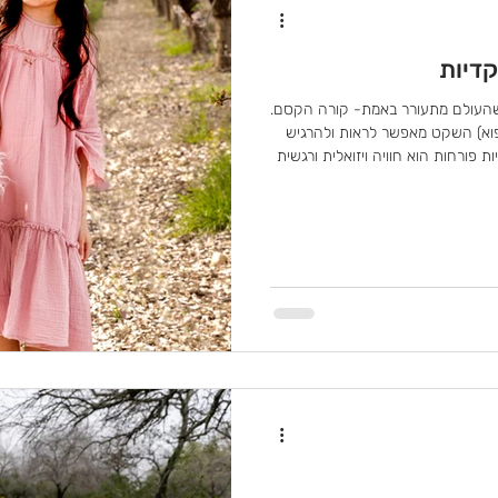
קדיות
 שהעולם מתעורר באמת- קורה הקסם.
קפוא) השקט מאפשר לראות ולהרגיש
הכול קצת יותר. צילום בזריחה בין שקדיות פורחות הוא חוויה ויזואלית ורגשית
ם. השקדיות, עם הפריחה
י ועדין במיוחד. בזריחה, כשהשמש
 הענפים, מצייר הילות זהובות ומעניק
חמיא לכולם –ובעיקר מצטלם נפלא.