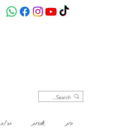
בית
אודות
בר/בת