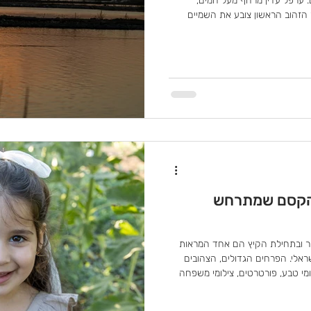
. ערפל עדין מרחף מעל המים,
הזהוב הראשון צובע את השמיים
י טבע וציפורים, זו אחת השעות היפות
את המיטב מהבוקר, מומלץ להגיע
יחה. כך תוכלו להתמקם בנקודה טובה,
בו השחפים מתחילים לעוף מעל
צילום
 הקסם שמתרחש
ר ובתחילת הקיץ הם אחד המראות
ראלי. הפרחים הגדולים, הצהובים
מי טבע, פורטרטים, צילומי משפחה
יטב מהשדה, חשוב להגיע בשעה
ה המומלצת ביותר לצילום חמניות