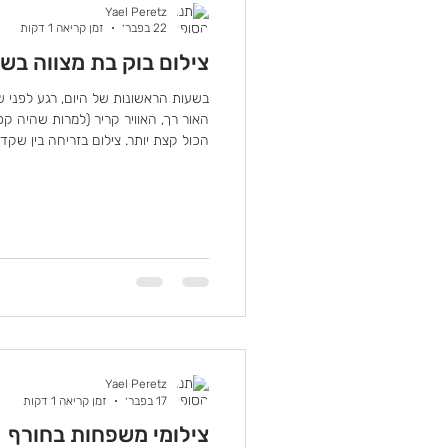
Yael Peretz
22 בפבר׳
זמן קריאה 1 דקות
צילום בוק בת מצווה בש
בשעות הראשונות של היום, רגע לפני
האור רך, האוויר קריר (למרות שהיה 
שקשה לשחזר בשום שעה אחרת של היו
הלבנה-ורדרדה שלהן, יוצרות רקע חלומ
עולה נמוך מעל האופק, האור מחליק בין
לעור גוונים טבעיים ורכים. זה אור שמ
וזה בדיוק מה שהופך את הלו
Yael Peretz
17 בפבר׳
זמן קריאה 1 דקות
צילומי משפחות בחורף