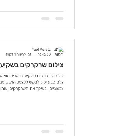
היא כשעה עד שעה וחצי לפני השקיעה,
באנגלית "Hour
במיוחד. האור הנמוך מעניק גוון זהוב ל
Yael Peretz
30 באפר׳
זמן קריאה 1 דקות
צילום שרקרקים בשקיעה
צילום שרקרקים בשקיעה באביב הוא א
צלם טבע יכול לבקש לעצמו. האביב מביא
צבעוניים, ובעיקר את השרקרקים, אותן 
הירוק, הכחול, הזהב והחום משתלבים 
החמים, ויוצרים תמונה שהיא כמעט צי
הצהריים המאוחרות. השמש יורדת לאט,
בגוונים של כתום, ורוד וזהב. השרקרקי
גדרות או קווי חשמל, מקבלים היל