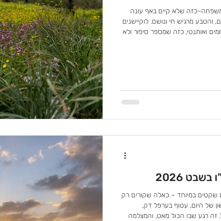
 משפחה–כזה שלא קיים באף עונה
 והטבע מרגיש חי ונושם. לוקיישנים
חמים ואותנטי, כזה שמספר סיפור ולא
ם, חורשות עם אדמה רטובה ועלים
ם וגלים גבוהים, ואפילו שבילי כורכר
ושלמת לצילום משפחות. הילדים
ורים פשוט להיות שם, יחד. הבוץ,
 שקטים במיוחד – כאלה שקורים רק
ון של היום, עטוף בערפל דק,
. זה רגע שבו הכול מאט, והמצלמה