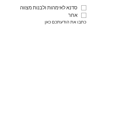
סדנא לאימהות ולבנות מצווה
אחר
כתבו את הודעתכם כאן
שליחה
צרו קשר בווטסאפ
© 2021 by Yael Peretz. Proudly
created with
Wix.com