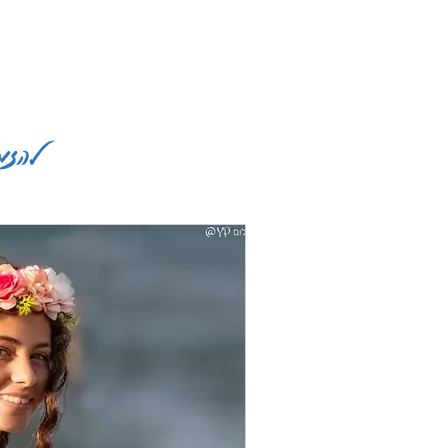
להזמנ