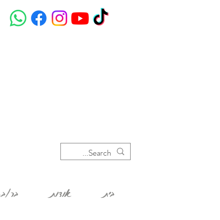
בית
אודות
בר/בת