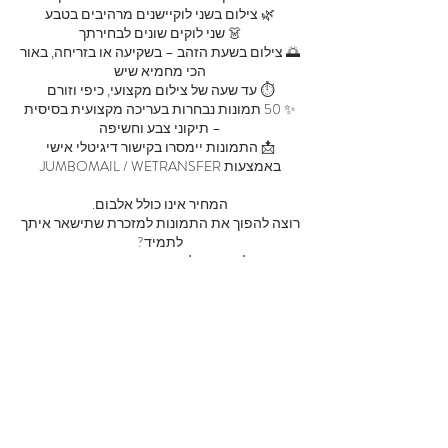
🌅 צילום בשעת הזהב – בשקיעה או בזריחה, באור
✨ 50 תמונות נבחרות בעריכה מקצועית בסיסית
📩 התמונות יימסרו בקישור דיגיטלי אישי
רוצה להפוך את התמונות למזכרת שתישאר איתך
📖 ניתן להוסיף אלבום מעוצב ואיכותי בתוספת
💫 כי בת מצווה חוגגים פעם אחת – אבל את
הרגעים האלה אפשר לשמור בלב ובתמונות לכל
החיים.
פרטי איש הקשר