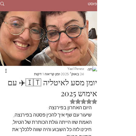
פוסט
Yael Peretz
24 באוק׳ 2025
זמן קריאה 1 דקות
יומן מסע לאיטליה 🇮🇹✈️ עם
אימוש 2025
דירוג של NaN מתוך 5 כוכבים
היום האחרון בפירנצה:
שיעור עם שף איך להכין פסטה בפירנצה, 
האמת שזו הייתה גולת הכותרת של הטיול, 
חיכינו לזה כל השבוע והיה שווה ללכלך את 